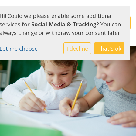
Hi! Could we please enable some additional
services for
Social Media & Tracking
? You can
always change or withdraw your consent later.
Let me choose
I decline
That's ok